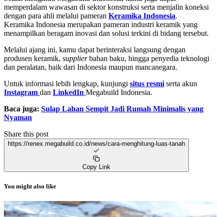
memperdalam wawasan di sektor konstruksi serta menjalin koneksi
dengan para ahli melalui pameran
Keramika Indonesia
.
Keramika Indonesia merupakan pameran industri keramik yang
menampilkan beragam inovasi dan solusi terkini di bidang tersebut.
Melalui ajang ini, kamu dapat berinteraksi langsung dengan
produsen keramik,
supplier
bahan baku, hingga penyedia teknologi
dan peralatan, baik dari Indonesia maupun mancanegara.
Untuk informasi lebih lengkap, kunjungi
situs resmi
serta akun
Instagram
dan
LinkedIn
Megabuild Indonesia.
Baca juga:
Sulap Lahan Sempit Jadi Rumah Minimalis yang
Nyaman
Share this post
https://renex.megabuild.co.id/news/cara-menghitung-luas-tanah
Copy Link
You might also like