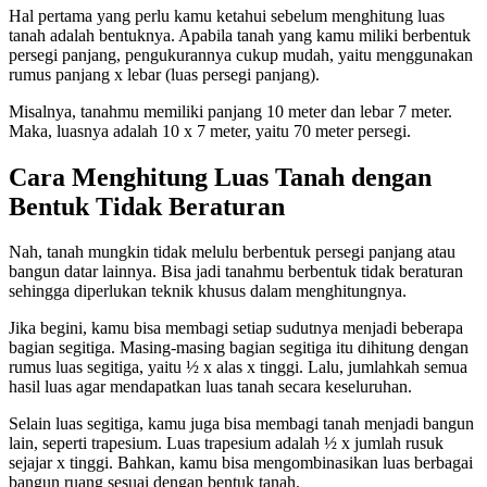
Hal pertama yang perlu kamu ketahui sebelum menghitung luas
tanah adalah bentuknya. Apabila tanah yang kamu miliki berbentuk
persegi panjang, pengukurannya cukup mudah, yaitu menggunakan
rumus panjang x lebar (luas persegi panjang).
Misalnya, tanahmu memiliki panjang 10 meter dan lebar 7 meter.
Maka, luasnya adalah 10 x 7 meter, yaitu 70 meter persegi.
Cara Menghitung Luas Tanah dengan
Bentuk Tidak Beraturan
Nah, tanah mungkin tidak melulu berbentuk persegi panjang atau
bangun datar lainnya. Bisa jadi tanahmu berbentuk tidak beraturan
sehingga diperlukan teknik khusus dalam menghitungnya.
Jika begini, kamu bisa membagi setiap sudutnya menjadi beberapa
bagian segitiga. Masing-masing bagian segitiga itu dihitung dengan
rumus luas segitiga, yaitu ½ x alas x tinggi. Lalu, jumlahkah semua
hasil luas agar mendapatkan luas tanah secara keseluruhan.
Selain luas segitiga, kamu juga bisa membagi tanah menjadi bangun
lain, seperti trapesium. Luas trapesium adalah ½ x jumlah rusuk
sejajar x tinggi. Bahkan, kamu bisa mengombinasikan luas berbagai
bangun ruang sesuai dengan bentuk tanah.