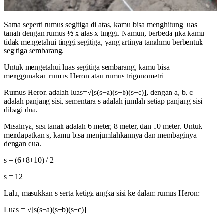
Sama seperti rumus segitiga di atas, kamu bisa menghitung luas
tanah dengan rumus ½ x alas x tinggi. Namun, berbeda jika kamu
tidak mengetahui tinggi segitiga, yang artinya tanahmu berbentuk
segitiga sembarang.
Untuk mengetahui luas segitiga sembarang, kamu bisa
menggunakan rumus Heron atau rumus trigonometri.
Rumus Heron adalah luas=√[s(s−a)(s−b)(s−c)], dengan a, b, c
adalah panjang sisi, sementara s adalah jumlah setiap panjang sisi
dibagi dua.
Misalnya, sisi tanah adalah 6 meter, 8 meter, dan 10 meter. Untuk
mendapatkan s, kamu bisa menjumlahkannya dan membaginya
dengan dua.
s = (6+8+10) / 2
s = 12
Lalu, masukkan s serta ketiga angka sisi ke dalam rumus Heron:
Luas = √[s(s−a)(s−b)(s−c)]